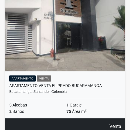
APARTAMENTO
VENTA
APARTAMENTO VENTA EL PRADO BUCARAMANGA
Bucaramanga, Santander, Colombia
3
Alcobas
1
Garaje
2
2
Baños
75
Área m
Venta