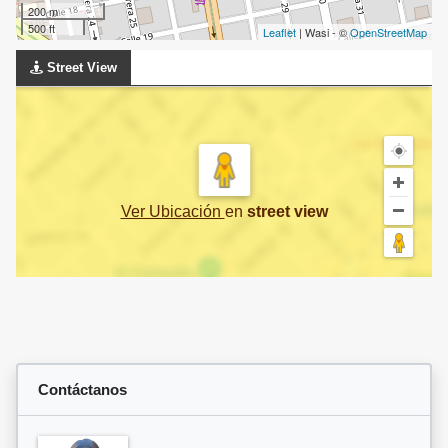
200 m
500 ft
Leaflet
| Wasi - ©
OpenStreetMap
Street View
Ver Ubicación
en
street view
Contáctanos