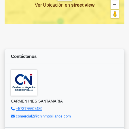
Ver Ubicación
en
street view
Contáctanos
CARMEN INES SANTAMARIA
+573176607489
comercial2@cninmobiliarios.com