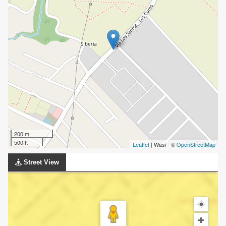
200 m
500 ft
Leaflet
| Wasi - ©
OpenStreetMap
Street View