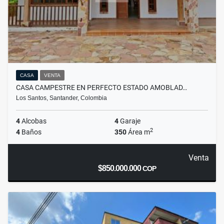
CASA
VENTA
CASA CAMPESTRE EN PERFECTO ESTADO AMOBLAD…
Los Santos, Santander, Colombia
4
Alcobas
4
Garaje
2
4
Baños
350
Área m
Venta
$850.000.000
COP