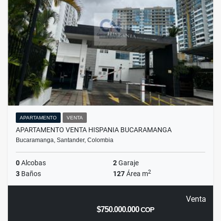
APARTAMENTO
VENTA
APARTAMENTO VENTA HISPANIA BUCARAMANGA
Bucaramanga, Santander, Colombia
0
Alcobas
2
Garaje
2
3
Baños
127
Área m
Venta
$750.000.000
COP