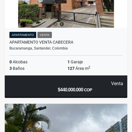
APARTAMENTO
VENTA
APARTAMENTO VENTA CABECERA
Bucaramanga, Santander, Colombia
0
Alcobas
1
Garaje
2
3
Baños
127
Área m
Venta
$440.000.000
COP