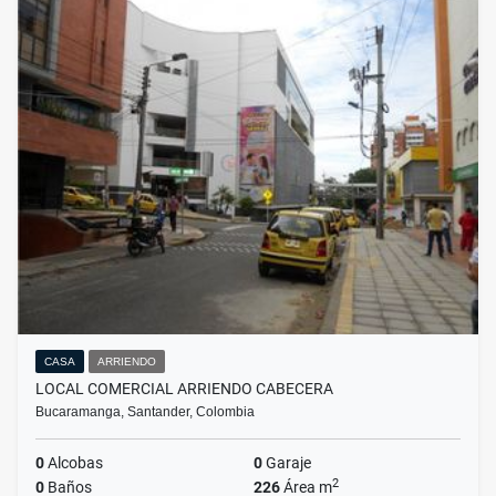
CASA
ARRIENDO
LOCAL COMERCIAL ARRIENDO CABECERA
Bucaramanga, Santander, Colombia
0
Alcobas
0
Garaje
2
0
Baños
226
Área m