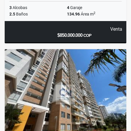
3
Alcobas
4
Garaje
2
2.5
Baños
134.96
Área m
Venta
$850.000.000
COP