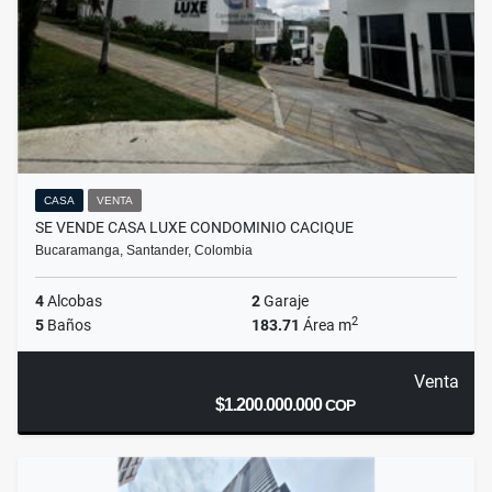
CASA
VENTA
SE VENDE CASA LUXE CONDOMINIO CACIQUE
Bucaramanga, Santander, Colombia
4
Alcobas
2
Garaje
2
5
Baños
183.71
Área m
Venta
$1.200.000.000
COP