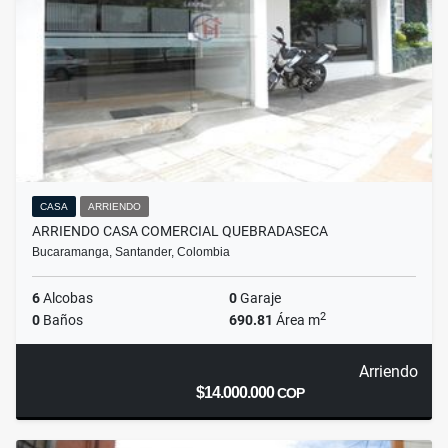
CASA
ARRIENDO
ARRIENDO CASA COMERCIAL QUEBRADASECA
Bucaramanga, Santander, Colombia
6
Alcobas
0
Garaje
2
0
Baños
690.81
Área m
Arriendo
$14.000.000
COP