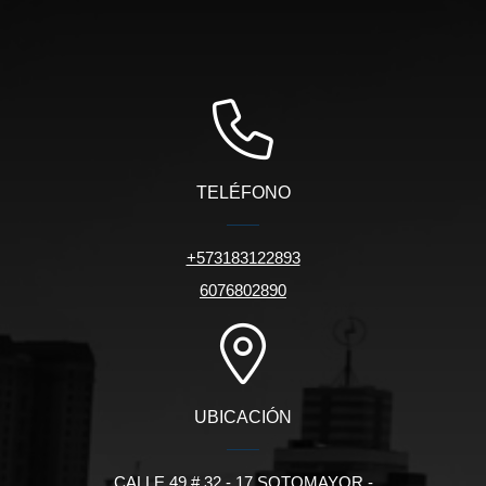
TELÉFONO
+573183122893
6076802890
UBICACIÓN
CALLE 49 # 32 - 17 SOTOMAYOR -