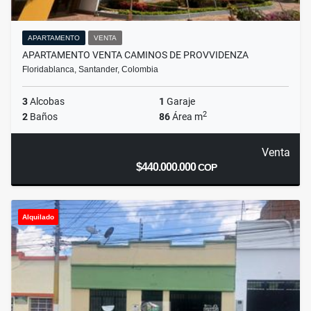
APARTAMENTO
VENTA
APARTAMENTO VENTA CAMINOS DE PROVVIDENZA
Floridablanca, Santander, Colombia
3
Alcobas
1
Garaje
2
2
Baños
86
Área m
Venta
$440.000.000
COP
Alquilado