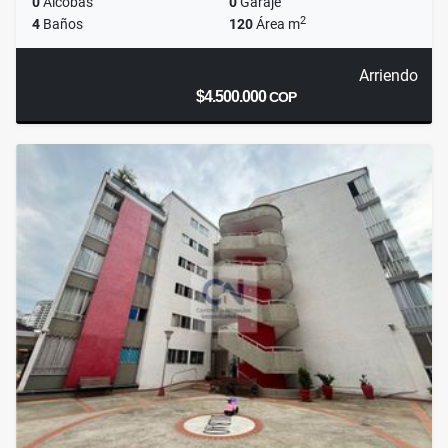
0
Alcobas
0
Garaje
2
4
Baños
120
Área m
Arriendo
$4.500.000
COP