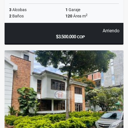
3
Alcobas
1
Garaje
2
2
Baños
120
Área m
Arriendo
$3.500.000
COP