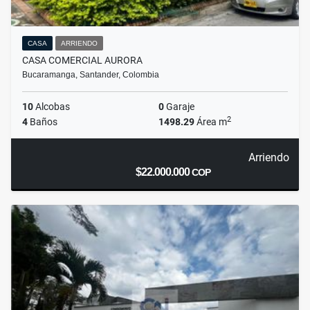
CASA
ARRIENDO
CASA COMERCIAL AURORA
Bucaramanga, Santander, Colombia
10
Alcobas
0
Garaje
2
4
Baños
1498.29
Área m
Arriendo
$22.000.000
COP