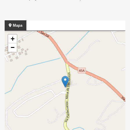
Mapa
+
−