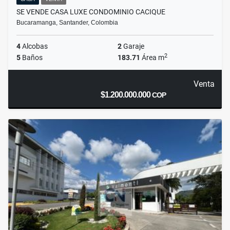
SE VENDE CASA LUXE CONDOMINIO CACIQUE
Bucaramanga, Santander, Colombia
4
Alcobas
2
Garaje
2
5
Baños
183.71
Área m
Venta
$1.200.000.000
COP