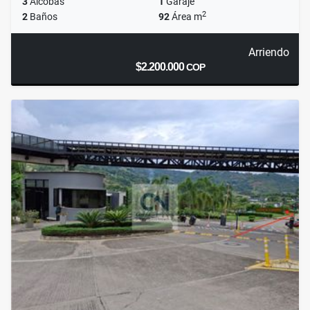
3
Alcobas
1
Garaje
2
2
Baños
92
Área m
Arriendo
$2.200.000
COP