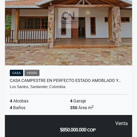
CASA
VENTA
CASA CAMPESTRE EN PERFECTO ESTADO AMOBLADO Y…
Los Santos, Santander, Colombia
4
Alcobas
4
Garaje
2
4
Baños
350
Área m
Venta
$850.000.000
COP