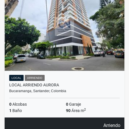
LOCAL
ARRIENDO
LOCAL ARRIENDO AURORA
Bucaramanga, Santander, Colombia
0
Alcobas
0
Garaje
2
1
Baño
90
Área m
Arriendo