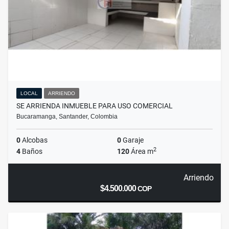
LOCAL
ARRIENDO
SE ARRIENDA INMUEBLE PARA USO COMERCIAL
Bucaramanga, Santander, Colombia
0
Alcobas
0
Garaje
2
4
Baños
120
Área m
Arriendo
$4.500.000
COP