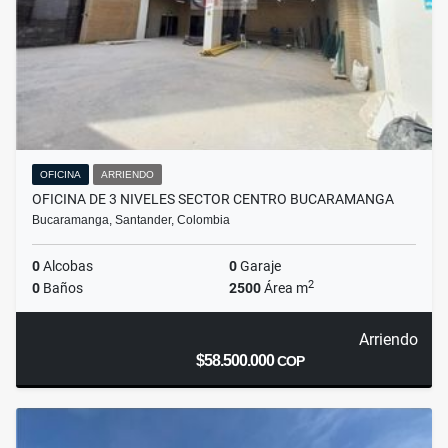
OFICINA
ARRIENDO
OFICINA DE 3 NIVELES SECTOR CENTRO BUCARAMANGA
Bucaramanga, Santander, Colombia
0
Alcobas
0
Garaje
2
0
Baños
2500
Área m
Arriendo
$58.500.000
COP