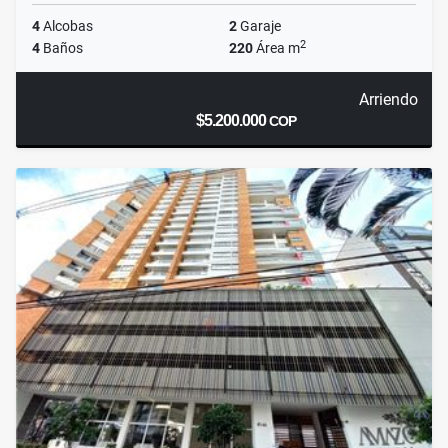
4
Alcobas
2
Garaje
2
4
Baños
220
Área m
Arriendo
$5.200.000
COP