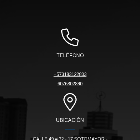
TELÉFONO
+573183122893
6076802890
UBICACIÓN
CALLE 49 # 32 - 17 SOTOMAYOR -