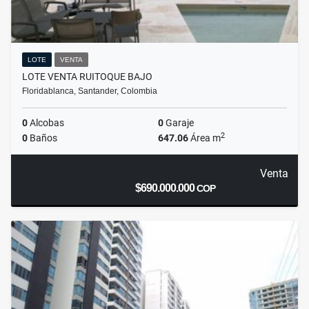
LOTE
VENTA
LOTE VENTA RUITOQUE BAJO
Floridablanca, Santander, Colombia
0
Alcobas
0
Garaje
2
0
Baños
647.06
Área m
Venta
$690.000.000
COP