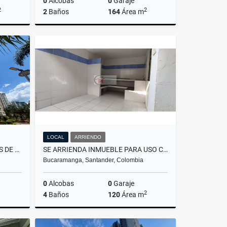
0
Alcobas
0
Garaje
2
2
2
Baños
164
Área m
rriendo
Arriendo
$17.000.000
LOCAL
ARRIENDO
APARTAMENTO VENTA CAMINOS DE PROVVIDENZA
SE ARRIENDA INMUEBLE PARA USO COMERCIAL
Bucaramanga, Santander, Colombia
0
Alcobas
0
Garaje
2
4
Baños
120
Área m
Venta
Arriendo