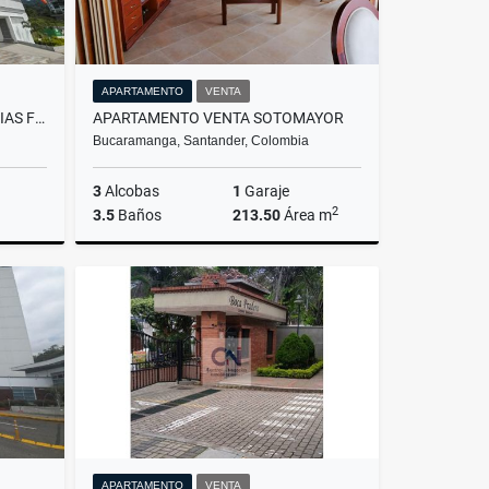
APARTAMENTO
VENTA
SE VENDE APARTAMENTO ABADIAS FLORIDABLANCA
APARTAMENTO VENTA SOTOMAYOR
Bucaramanga, Santander, Colombia
3
Alcobas
1
Garaje
2
3.5
Baños
213.50
Área m
Venta
Venta
$650.000.000
APARTAMENTO
VENTA