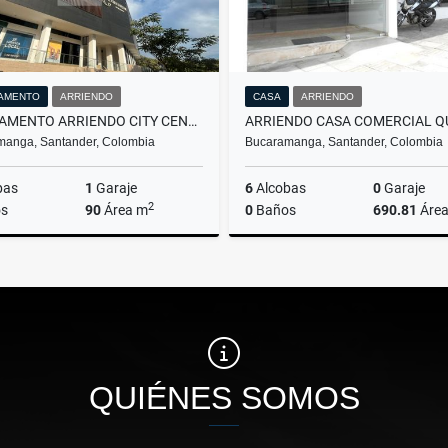
AMENTO
ARRIENDO
CASA
ARRIENDO
APARTAMENTO ARRIENDO CITY CENTER BUCARAMANGA
manga, Santander, Colombia
Bucaramanga, Santander, Colombia
bas
1
Garaje
6
Alcobas
0
Garaje
2
s
90
Área m
0
Baños
690.81
Áre
Arriendo
A
$4.000.000
$14.000.000
QUIÉNES SOMOS