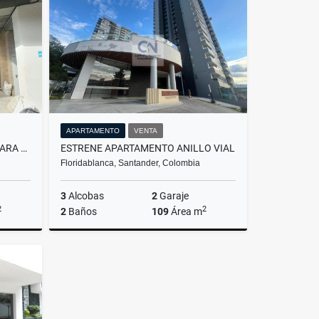
$4.500.000
APARTAMENTO
VENTA
LOCAL COMERCIAL ESPECIAL PARA SUPERMERCADOS- ALMACENES
ESTRENE APARTAMENTO ANILLO VIAL
Floridablanca, Santander, Colombia
3
Alcobas
2
Garaje
2
2
2
Baños
109
Área m
rriendo
Venta
$700.000.000