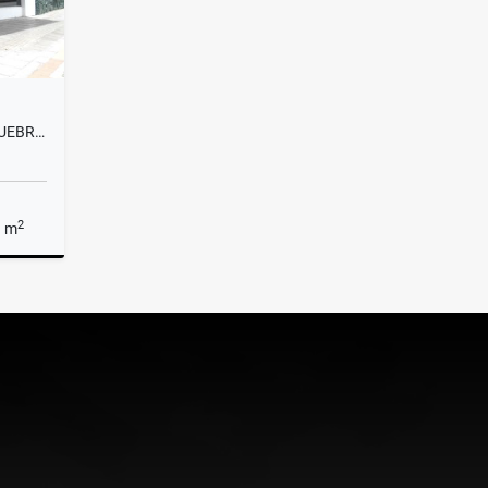
ARRIENDO CASA COMERCIAL QUEBRADASECA
2
a m
rriendo