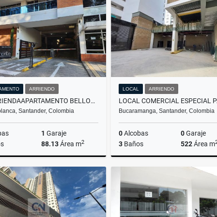
$440.000.000
$440.000.000
AMENTO
ARRIENDO
LOCAL
ARRIENDO
SE ARRIENDAAPARTAMENTO BELLOMONTE FLORIDABLANCA
blanca, Santander, Colombia
Bucaramanga, Santander, Colombia
bas
1
Garaje
0
Alcobas
0
Garaje
2
s
88.13
Área m
3
Baños
522
Área m
Arriendo
A
$2.300.000
$22.000.000