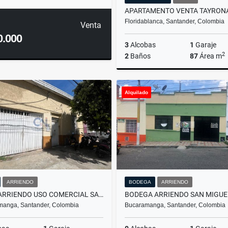
Floridablanca, Santander, Colombia
Venta
0.000
3
Alcobas
1
Garaje
2
2
Baños
87
Área m
Alquilado
$450.000.000
ARRIENDO
BODEGA
ARRIENDO
CASA ARRIENDO USO COMERCIAL SAN FRANCISO
manga, Santander, Colombia
Bucaramanga, Santander, Colombia