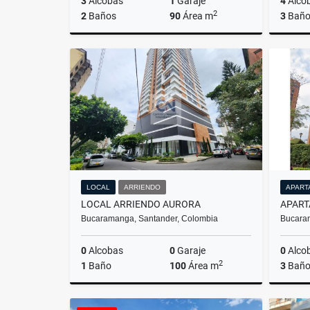
3
Alcobas
1
Garaje
4
Alco
2
2
Baños
90
Área m
3
Baño
Venta
$460.000.000
LOCAL
ARRIENDO
APART
LOCAL ARRIENDO AURORA
APART
Bucaramanga, Santander, Colombia
Bucara
0
Alcobas
0
Garaje
0
Alco
2
1
Baño
100
Área m
3
Baño
Arriendo