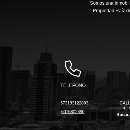
Somos una Inmobili
Propiedad Raíz de
TELÉFONO
+573183122893
CALL
BU
6076802890
Bucara