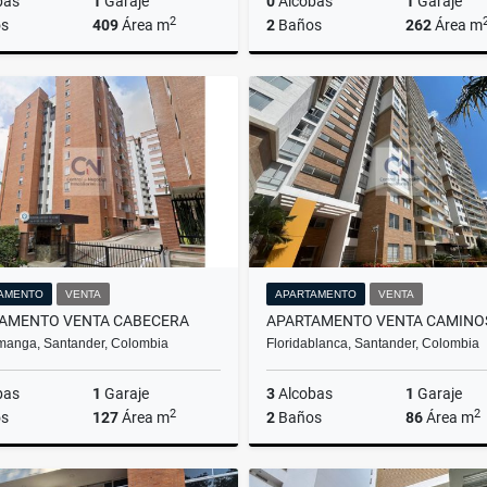
bas
1
Garaje
0
Alcobas
1
Garaje
2
s
409
Área m
2
Baños
262
Área m
Arriendo
A
$6.000.000
$3.000.000
AMENTO
VENTA
APARTAMENTO
VENTA
AMENTO VENTA CABECERA
manga, Santander, Colombia
Floridablanca, Santander, Colombia
bas
1
Garaje
3
Alcobas
1
Garaje
2
2
s
127
Área m
2
Baños
86
Área m
Venta