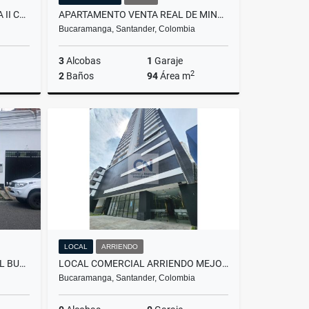
APARTAMENTO VENTA TAYRONA II CAÑAVERAL
APARTAMENTO VENTA REAL DE MINAS
Bucaramanga, Santander, Colombia
3
Alcobas
1
Garaje
2
2
Baños
94
Área m
Venta
Venta
$480.000.000
LOCAL
ARRIENDO
BODEGA ARRIENDO SAN MIGUEL BUCARAMANGA
LOCAL COMERCIAL ARRIENDO MEJORAS PUBLICAS
Bucaramanga, Santander, Colombia