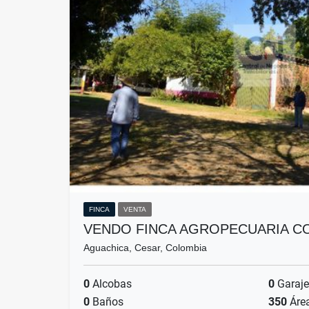
FINCA
VENTA
VENDO FINCA AGROPECUARIA C
Aguachica, Cesar, Colombia
0
Alcobas
0
Garaje
0
Baños
350
Áre