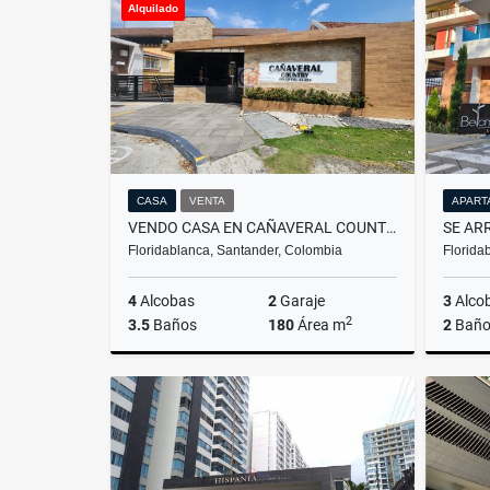
Alquilado
$9.000.000
CASA
VENTA
APART
VENDO CASA EN CAÑAVERAL COUNTRY
Floridablanca, Santander, Colombia
Florida
4
Alcobas
2
Garaje
3
Alco
2
3.5
Baños
180
Área m
2
Baño
Venta
$750.000.000