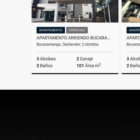
APARTAMENTO
ARRIENDO
APART
APARTAMENTO ARRIENDO BUCARAMANGA CACIQUE
Bucaramanga, Santander, Colombia
Bucara
3
Alcobas
2
Garaje
3
Alco
2
2
Baños
101
Área m
2
Baño
Arriendo
$3.200.000