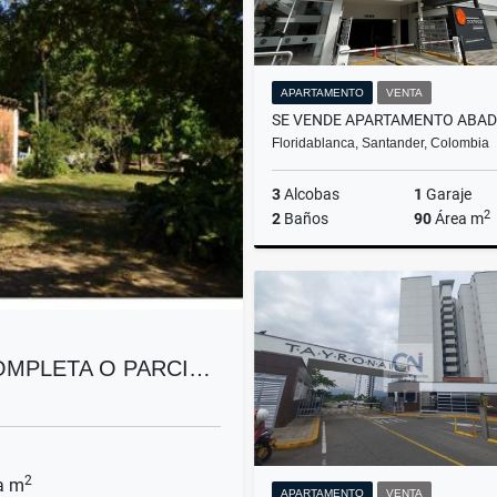
APARTAMENTO
VENTA
Floridablanca, Santander, Colombia
3
Alcobas
1
Garaje
2
2
Baños
90
Área m
$460.000.000
OMPLETA O PARCI…
2
a m
APARTAMENTO
VENTA