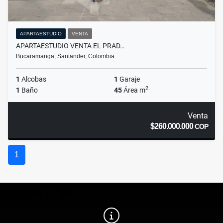
APARTAESTUDIO
VENTA
APARTAESTUDIO VENTA EL PRAD…
Bucaramanga, Santander, Colombia
1
Alcobas
1
Garaje
2
1
Baño
45
Área m
Venta
$260.000.000
COP
1