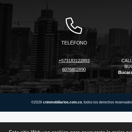
TELÉFONO
+573183122893
CALL
BU
6076802890
Bucara
©2026
cninmobiliarios.com.co
, todos los derechos reservado
Este sitio Web usa cookies para asegurarte la mejor ex