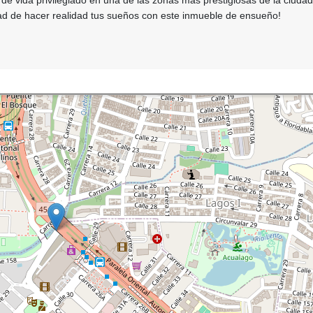
o de vida privilegiado en una de las zonas más prestigiosas de la ciudad
dad de hacer realidad tus sueños con este inmueble de ensueño!