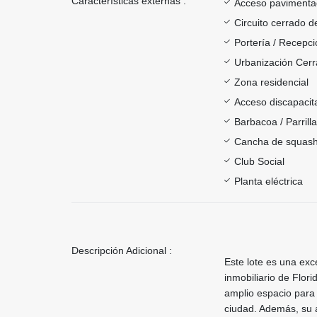
Características externas :
Acceso paviment
Circuito cerrado d
Portería / Recepci
Urbanización Cer
Zona residencial
Acceso discapacit
Barbacoa / Parrill
Cancha de squas
Club Social
Planta eléctrica
Descripción Adicional :
Este lote es una exc
inmobiliario de Flor
amplio espacio para 
ciudad. Además, su á