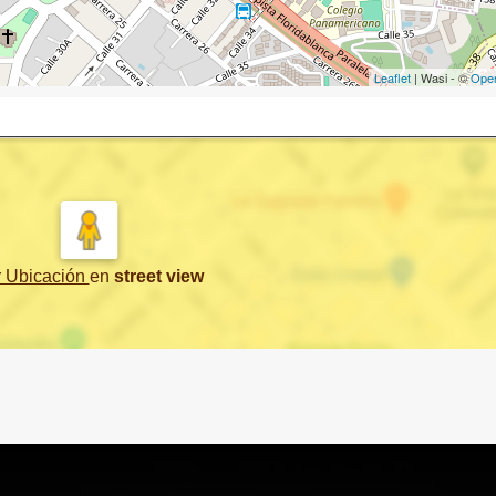
Leaflet
| Wasi - ©
Ope
r Ubicación
en
street view