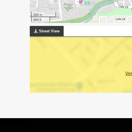
200 m
500 ft
Street View
Ve