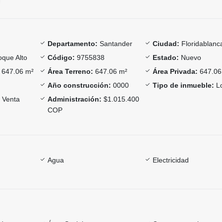
Departamento:
Santander
Ciudad:
Floridablanc
oque Alto
Código:
9755838
Estado:
Nuevo
647.06 m²
Área Terreno:
647.06 m²
Área Privada:
647.06
Año construcción:
0000
Tipo de inmueble:
L
Venta
Administración:
$1.015.400
COP
Agua
Electricidad