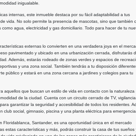
modidad inigualable.
icas internas, este inmueble destaca por su fácil adaptabilidad a tus
 de vida. No solo permite la presencia de mascotas, sino que también 
s como agua, electricidad y gas domiciliario. Todo para hacer de tu nu
aracterísticas externas lo convierten en una verdadera joya en el merc
ceso pavimentado y ubicado en una urbanización cerrada, disfrutarás d
ridad. Además, estarás rodeado de zonas verdes y espacios de recreac
eportivas y una zona social. También tendrás a tu disposición diferente
te público y estará en una zona cercana a jardines y colegios para tu
ara aquellos que buscan un estilo de vida en contacto con la naturaleza 
omodidad de la ciudad. Cuenta con un circuito cerrado de TV, vigilanci
para garantizar la seguridad y accesibilidad de todos los residentes. 
un club social, gimnasio, piscina y una planta eléctrica para emergencia
en Floridablanca, Santander, es una oportunidad única en el mercado
das estas características y más, podrás construir la casa de tus sueños 