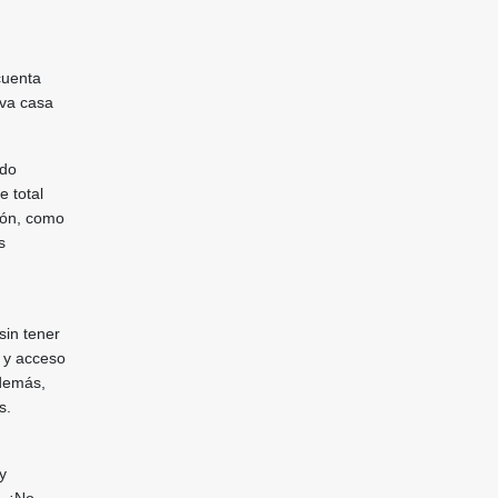
cuenta
eva casa
ado
e total
ión, como
s
sin tener
a y acceso
Además,
s.
y