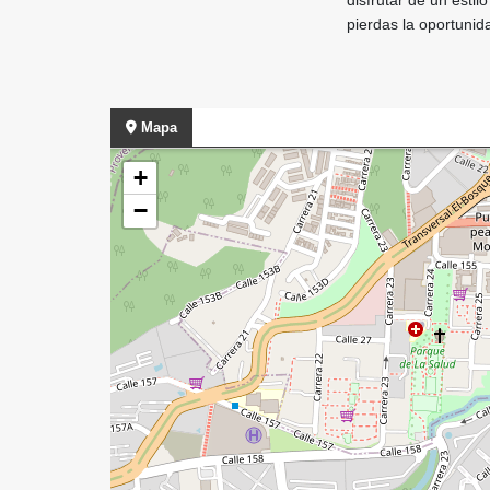
disfrutar de un estil
pierdas la oportuni
Mapa
+
−