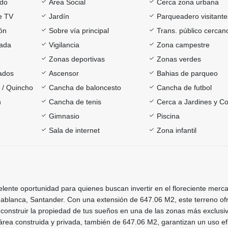
ado
Área Social
Cerca zona urbana
e TV
Jardín
Parqueadero visitante
ón
Sobre vía principal
Trans. público cercan
rada
Vigilancia
Zona campestre
Zonas deportivas
Zonas verdes
ados
Ascensor
Bahias de parqueo
a / Quincho
Cancha de baloncesto
Cancha de futbol
h
Cancha de tenis
Cerca a Jardines y Co
Gimnasio
Piscina
Sala de internet
Zona infantil
elente oportunidad para quienes buscan invertir en el floreciente merc
idablanca, Santander. Con una extensión de 647.06 M2, este terreno of
construir la propiedad de tus sueños en una de las zonas más exclusiv
rea construida y privada, también de 647.06 M2, garantizan un uso ef