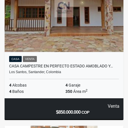
CASA
VENTA
CASA CAMPESTRE EN PERFECTO ESTADO AMOBLADO Y…
Los Santos, Santander, Colombia
4
Alcobas
4
Garaje
2
4
Baños
350
Área m
Venta
$850.000.000
COP