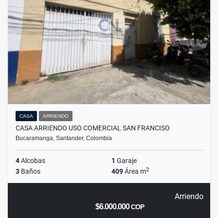
CASA
ARRIENDO
CASA ARRIENDO USO COMERCIAL SAN FRANCISO
Bucaramanga, Santander, Colombia
4
Alcobas
1
Garaje
2
3
Baños
409
Área m
Arriendo
$6.000.000
COP