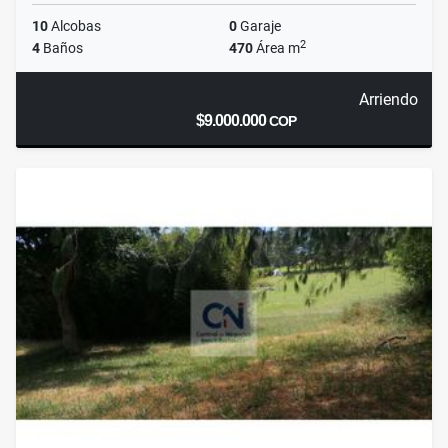
10
Alcobas
0
Garaje
2
4
Baños
470
Área m
Arriendo
$9.000.000
COP