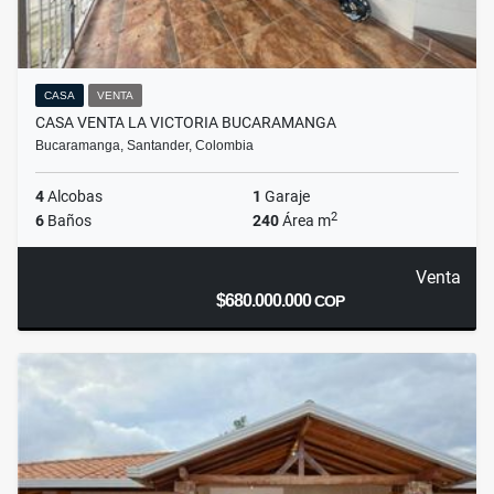
CASA
VENTA
CASA VENTA LA VICTORIA BUCARAMANGA
Bucaramanga, Santander, Colombia
4
Alcobas
1
Garaje
2
6
Baños
240
Área m
Venta
$680.000.000
COP