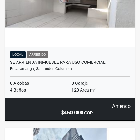
LOCAL
ARRIENDO
SE ARRIENDA INMUEBLE PARA USO COMERCIAL
Bucaramanga, Santander, Colombia
0
Alcobas
0
Garaje
2
4
Baños
120
Área m
Arriendo
$4.500.000
COP