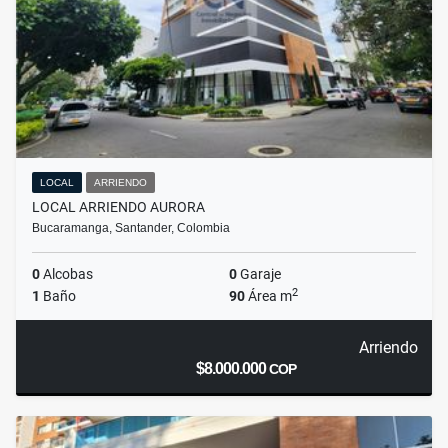
LOCAL
ARRIENDO
LOCAL ARRIENDO AURORA
Bucaramanga, Santander, Colombia
0
Alcobas
0
Garaje
2
1
Baño
90
Área m
Arriendo
$8.000.000
COP