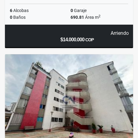
6
Alcobas
0
Garaje
2
0
Baños
690.81
Área m
Arriendo
$14.000.000
COP