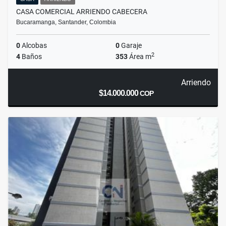
CASA COMERCIAL ARRIENDO CABECERA
Bucaramanga, Santander, Colombia
0
Alcobas
0
Garaje
2
4
Baños
353
Área m
Arriendo
$14.000.000
COP