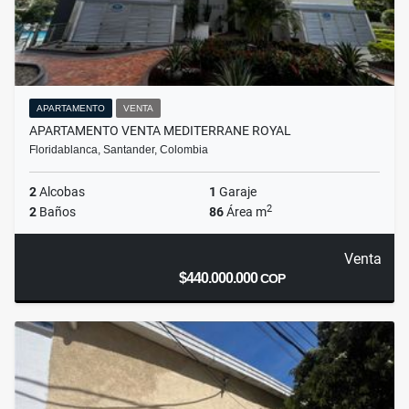
APARTAMENTO
VENTA
APARTAMENTO VENTA MEDITERRANE ROYAL
Floridablanca, Santander, Colombia
2
Alcobas
1
Garaje
2
2
Baños
86
Área m
Venta
$440.000.000
COP