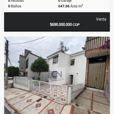
0
Alcobas
0
Garaje
2
0
Baños
647.06
Área m
Venta
$690.000.000
COP