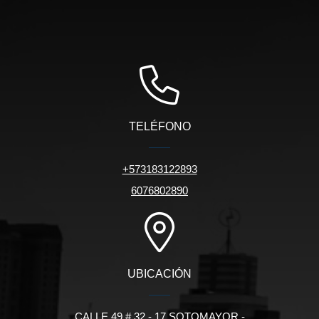
TELÉFONO
+573183122893
6076802890
UBICACIÓN
CALLE 49 # 32 - 17 SOTOMAYOR -